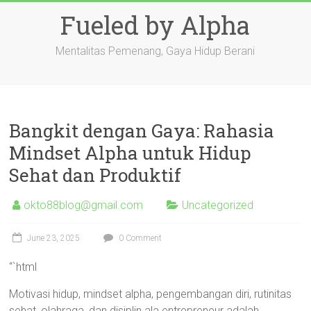
Skip
Fueled by Alpha
to
content
Mentalitas Pemenang, Gaya Hidup Berani
Bangkit dengan Gaya: Rahasia
Mindset Alpha untuk Hidup
Sehat dan Produktif
okto88blog@gmail.com
Uncategorized
June 23, 2025
0 Comment
“`html
Motivasi hidup, mindset alpha, pengembangan diri, rutinitas
sehat, olahraga, dan disiplin ala entrepreneur adalah