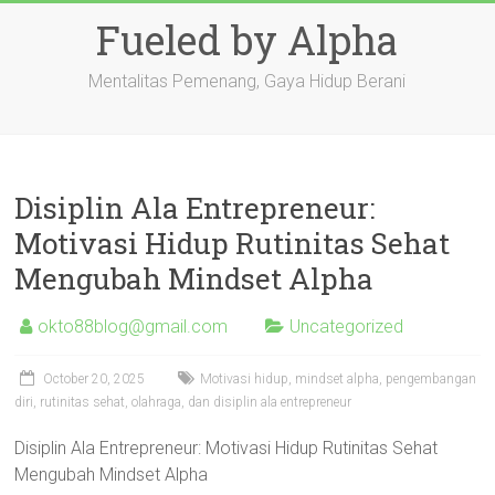
Skip
Fueled by Alpha
to
content
Mentalitas Pemenang, Gaya Hidup Berani
Disiplin Ala Entrepreneur:
Motivasi Hidup Rutinitas Sehat
Mengubah Mindset Alpha
okto88blog@gmail.com
Uncategorized
October 20, 2025
Motivasi hidup, mindset alpha, pengembangan
diri, rutinitas sehat, olahraga, dan disiplin ala entrepreneur
Disiplin Ala Entrepreneur: Motivasi Hidup Rutinitas Sehat
Mengubah Mindset Alpha