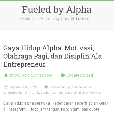
Skip
Fueled by Alpha
to
content
Mentalitas Pemenang, Gaya Hidup Berani
Gaya Hidup Alpha: Motivasi,
Olahraga Pagi, dan Disiplin Ala
Entrepreneur
okto88blog@gmail.com
Uncategorized
September 18, 2025
Motivasi hidup, mindset alpha,
pengembangan diri, rutinitas sehat, olahraga, dan disiplin ala entrepreneur
Gaya hidup alpha seringkali kedengaran seperti istilah keren
di Instagram — foto jam tangan, kopi hitam, dan quote