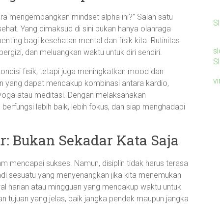
ra mengembangkan mindset alpha ini?” Salah satu
S
sehat. Yang dimaksud di sini bukan hanya olahraga
nting bagi kesehatan mental dan fisik kita. Rutinitas
sl
gizi, dan meluangkan waktu untuk diri sendiri.
Sl
ondisi fisik, tetapi juga meningkatkan mood dan
v
rian yang dapat mencakup kombinasi antara kardio,
i yoga atau meditasi. Dengan melaksanakan
berfungsi lebih baik, lebih fokus, dan siap menghadapi
ur: Bukan Sekadar Kata Saja
lam mencapai sukses. Namun, disiplin tidak harus terasa
njadi sesuatu yang menyenangkan jika kita menemukan
al harian atau mingguan yang mencakup waktu untuk
an tujuan yang jelas, baik jangka pendek maupun jangka