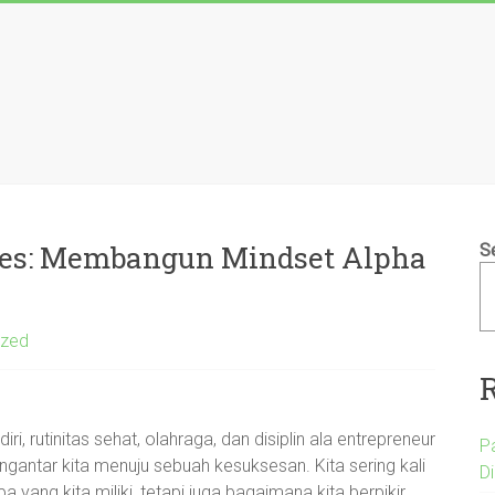
ses: Membangun Mindset Alpha
S
ized
i, rutinitas sehat, olahraga, dan disiplin ala entrepreneur
P
gantar kita menuju sebuah kesuksesan. Kita sering kali
D
ang kita miliki, tetapi juga bagaimana kita berpikir