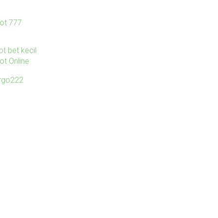
lot 777
ot bet kecil
ot Online
irgo222