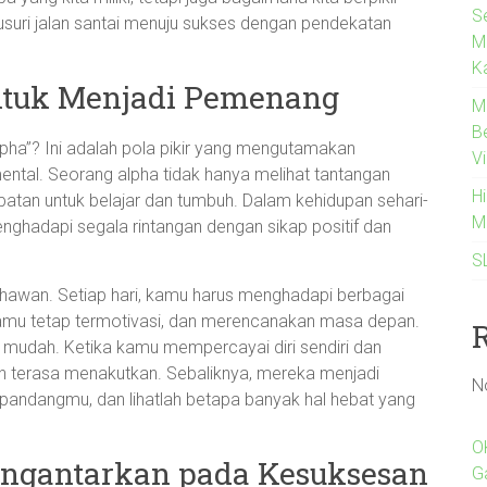
Se
elusuri jalan santai menuju sukses dengan pendekatan
M
K
untuk Menjadi Pemenang
M
B
pha”? Ini adalah pola pikir yang mengutamakan
Vi
ental. Seorang alpha tidak hanya melihat tantangan
H
atan untuk belajar dan tumbuh. Dalam kehidupan sehari-
M
menghadapi segala rintangan dengan sikap positif dan
S
hawan. Setiap hari, kamu harus menghadapi berbagai
 kamu tetap termotivasi, dan merencanakan masa depan.
h mudah. Ketika kamu mempercayai diri sendiri dan
 terasa menakutkan. Sebaliknya, mereka menjadi
N
pandangmu, dan lihatlah betapa banyak hal hebat yang
O
engantarkan pada Kesuksesan
G