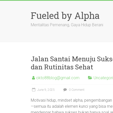
Skip
to
Fueled by Alpha
content
Mentalitas Pemenang, Gaya Hidup Berani
Jalan Santai Menuju Suk
dan Rutinitas Sehat
okto88blog@gmail.com
Uncategor
June 9, 2025
0 Comment
Motivasi hidup, mindset alpha, pengembangan dir
—semua itu adalah elemen kunci yang bisa men
mendengar bahwa sukses bukan hanya soal apa y