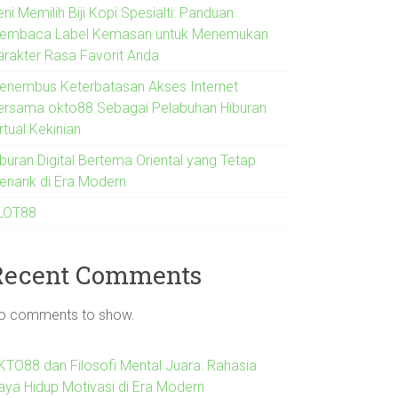
ni Memilih Biji Kopi Spesialti: Panduan
embaca Label Kemasan untuk Menemukan
arakter Rasa Favorit Anda
enembus Keterbatasan Akses Internet
ersama okto88 Sebagai Pelabuhan Hiburan
rtual Kekinian
iburan Digital Bertema Oriental yang Tetap
enarik di Era Modern
LOT88
Recent Comments
o comments to show.
KTO88 dan Filosofi Mental Juara: Rahasia
aya Hidup Motivasi di Era Modern