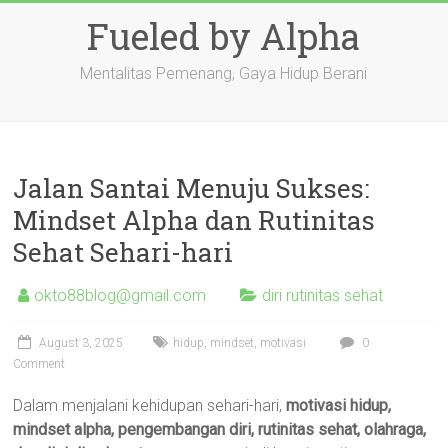
Skip
Fueled by Alpha
to
content
Mentalitas Pemenang, Gaya Hidup Berani
Jalan Santai Menuju Sukses:
Mindset Alpha dan Rutinitas
Sehat Sehari-hari
okto88blog@gmail.com
diri rutinitas sehat
August 3, 2025
hidup
,
mindset
,
motivasi
0
Comment
Dalam menjalani kehidupan sehari-hari,
motivasi hidup,
mindset alpha, pengembangan diri, rutinitas sehat, olahraga,