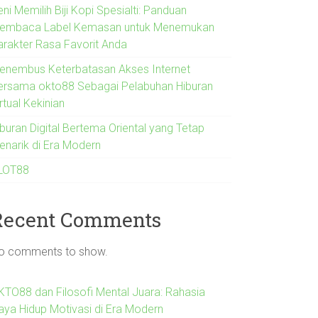
ni Memilih Biji Kopi Spesialti: Panduan
embaca Label Kemasan untuk Menemukan
arakter Rasa Favorit Anda
enembus Keterbatasan Akses Internet
ersama okto88 Sebagai Pelabuhan Hiburan
rtual Kekinian
iburan Digital Bertema Oriental yang Tetap
enarik di Era Modern
LOT88
Recent Comments
o comments to show.
KTO88 dan Filosofi Mental Juara: Rahasia
aya Hidup Motivasi di Era Modern