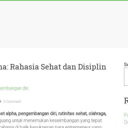
: Rahasia Sehat dan Disiplin
S
embangan diri
0 Comment
et alpha, pengembangan diri, rutinitas sehat, olahraga,
P
erjuang untuk menemukan keseimbangan yang tepat
D
rahasia di balik kesuksesan para entrepreneur yang