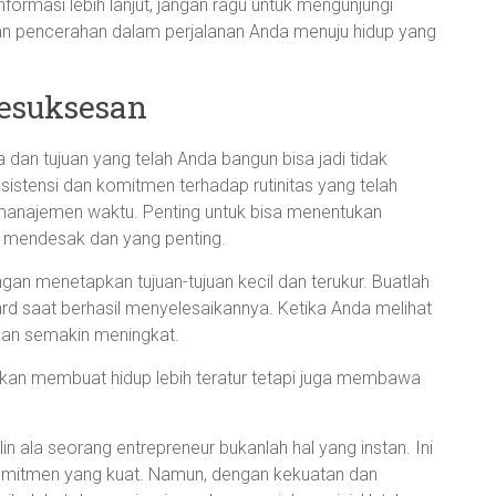
ormasi lebih lanjut, jangan ragu untuk mengunjungi
 pencerahan dalam perjalanan Anda menuju hidup yang
Kesuksesan
 dan tujuan yang telah Anda bangun bisa jadi tidak
nsistensi dan komitmen terhadap rutinitas yang telah
n manajemen waktu. Penting untuk bisa menentukan
g mendesak dan yang penting.
gan menetapkan tujuan-tujuan kecil dan terukur. Buatlah
eward saat berhasil menyelesaikannya. Ketika Anda melihat
akan semakin meningkat.
 akan membuat hidup lebih teratur tetapi juga membawa
lin ala seorang entrepreneur bukanlah hal yang instan. Ini
mitmen yang kuat. Namun, dengan kekuatan dan