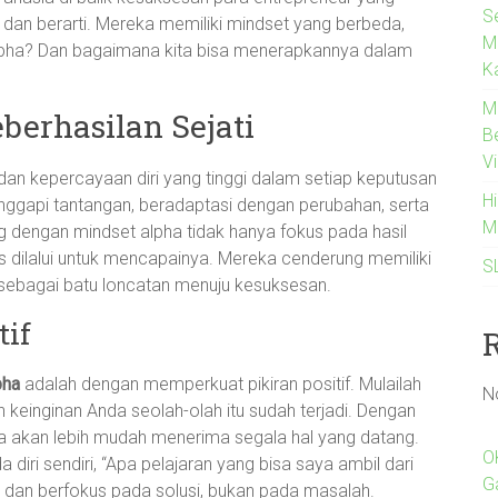
Se
dan berarti. Mereka memiliki mindset yang berbeda,
M
 alpha? Dan bagaimana kita bisa menerapkannya dalam
K
M
berhasilan Sejati
B
Vi
 dan kepercayaan diri yang tinggi dalam setiap keputusan
H
anggapi tantangan, beradaptasi dengan perubahan, serta
M
ng dengan mindset alpha tidak hanya fokus pada hasil
us dilalui untuk mencapainya. Mereka cenderung memiliki
S
an sebagai batu loncatan menuju kesuksesan.
if
pha
adalah dengan memperkuat pikiran positif. Mulailah
N
n keinginan Anda seolah-olah itu sudah terjadi. Dengan
nda akan lebih mudah menerima segala hal yang datang.
O
iri sendiri, “Apa pelajaran yang bisa saya ambil dari
G
s dan berfokus pada solusi, bukan pada masalah.