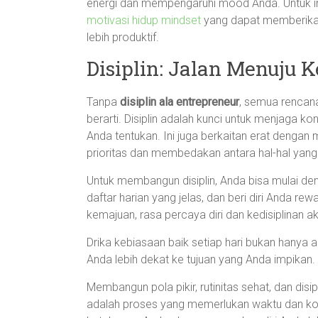
energi dan mempengaruhi mood Anda. Untuk inf
motivasi hidup mindset
yang dapat memberikan
lebih produktif.
Disiplin: Jalan Menuju 
Tanpa
disiplin ala entrepreneur
, semua rencana
berarti. Disiplin adalah kunci untuk menjaga ko
Anda tentukan. Ini juga berkaitan erat denga
prioritas dan membedakan antara hal-hal yan
Untuk membangun disiplin, Anda bisa mulai den
daftar harian yang jelas, dan beri diri Anda r
kemajuan, rasa percaya diri dan kedisiplinan 
Drika kebiasaan baik setiap hari bukan hanya
Anda lebih dekat ke tujuan yang Anda impikan.
Membangun pola pikir, rutinitas sehat, dan disip
adalah proses yang memerlukan waktu dan ko