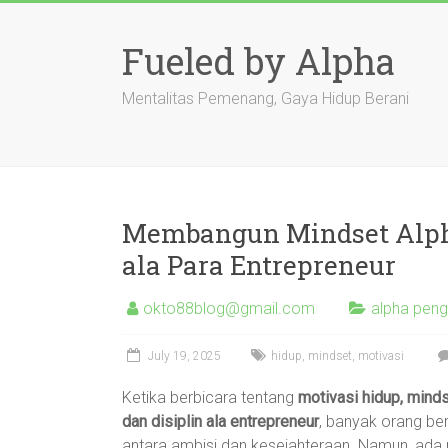
Skip
to
Fueled by Alpha
content
Mentalitas Pemenang, Gaya Hidup Berani
Membangun Mindset Alpha
ala Para Entrepreneur
okto88blog@gmail.com
alpha peng
July 19, 2025
hidup
,
mindset
,
motivasi
Ketika berbicara tentang
motivasi hidup, minds
dan disiplin ala entrepreneur
, banyak orang b
antara ambisi dan kesejahteraan. Namun, ada 