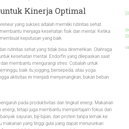
 untuk Kinerja Optimal
S
reneur yang sukses adalah memiliki rutinitas sehat.
sl
g membantu menjaga kesehatan fisik dan mental. Ketika
Sl
tuk membuat keputusan yang baik.
v
ari rutinitas sehat yang tidak bisa diremehkan. Olahraga
 untuk kesehatan mental. Endorfin yang dilepaskan saat
 dan membantu mengurangi stres. Cobalah untuk
eminggu, baik itu jogging, bersepeda, atau yoga.
gga aktivitas ini menjadi menyenangkan, bukan beban.
pengaruh pada produktivitas dan tingkat energi. Makanan
an energi, tetapi juga membantu mempertajam fokus dan
nyak sayuran, biji-bijian, dan protein tanpa lemak ke
au makanan yang tinggi gula yang dapat menurunkan