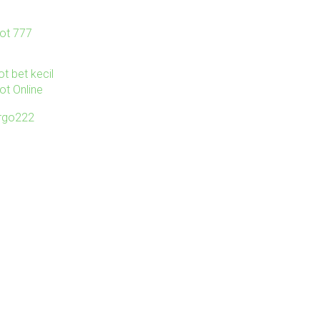
lot 777
ot bet kecil
ot Online
irgo222