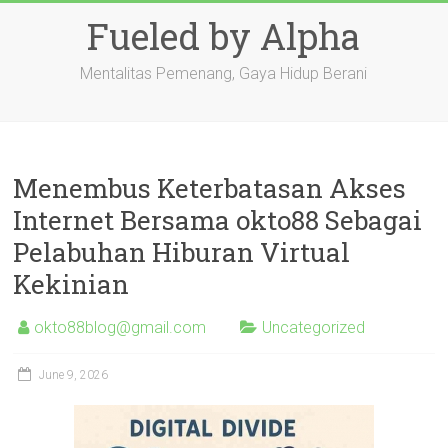
Skip
Fueled by Alpha
to
content
Mentalitas Pemenang, Gaya Hidup Berani
Menembus Keterbatasan Akses
Internet Bersama okto88 Sebagai
Pelabuhan Hiburan Virtual
Kekinian
okto88blog@gmail.com
Uncategorized
June 9, 2026