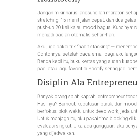
Jangan mikir harus langsung lari maraton setia
stretching, 15 menit jalan cepat, dan dua gel
push-up 20 kali kalau mood bagus. Kuncinya: ru
menjadi bagian otomatis sehari-hari.
Aku juga pakai trik “habit stacking” — menem
Contohnya, setelah baca email pagi, aku langsung
Benda kecil itu, buku kertas yang sudah kusobek
pagi atau lagu favorit di Spotify sering jadi
Disiplin Ala Entreprene
Banyak orang salah kaprah: entrepreneur tanda
Hasilnya? Burnout, keputusan buruk, dan mood 
berfokus: blok waktu untuk deep work, jeda un
Untuk menjaga itu, aku pakai time blocking di ka
evaluasi singkat. Jika ada gangguan, aku punya
yang dijadwalkan.