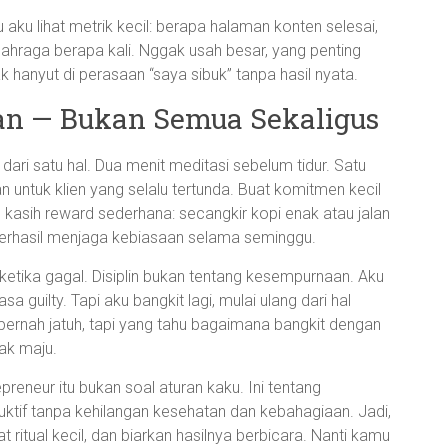
u aku lihat metrik kecil: berapa halaman konten selesai,
lahraga berapa kali. Nggak usah besar, yang penting
dak hanyut di perasaan “saya sibuk” tanpa hasil nyata.
aan — Bukan Semua Sekaligus
ri satu hal. Dua menit meditasi sebelum tidur. Satu
n untuk klien yang selalu tertunda. Buat komitmen kecil
 kasih reward sederhana: secangkir kopi enak atau jalan
 berhasil menjaga kebiasaan selama seminggu.
i ketika gagal. Disiplin bukan tentang kesempurnaan. Aku
guilty. Tapi aku bangkit lagi, mulai ulang dari hal
k pernah jatuh, tapi yang tahu bagaimana bangkit dengan
rak maju.
trepreneur itu bukan soal aturan kaku. Ini tentang
if tanpa kehilangan kesehatan dan kebahagiaan. Jadi,
 ritual kecil, dan biarkan hasilnya berbicara. Nanti kamu