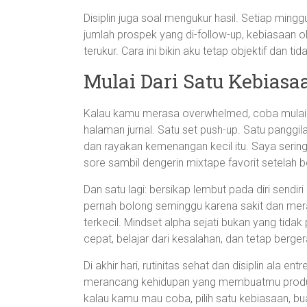
Disiplin juga soal mengukur hasil. Setiap mingg
jumlah prospek yang di-follow-up, kebiasaan o
terukur. Cara ini bikin aku tetap objektif dan ti
Mulai Dari Satu Kebias
Kalau kamu merasa overwhelmed, coba mulai da
halaman jurnal. Satu set push-up. Satu panggila
dan rayakan kemenangan kecil itu. Saya sering
sore sambil dengerin mixtape favorit setelah
Dan satu lagi: bersikap lembut pada diri sendir
pernah bolong seminggu karena sakit dan merasa 
terkecil. Mindset alpha sejati bukan yang tida
cepat, belajar dari kesalahan, dan tetap berge
Di akhir hari, rutinitas sehat dan disiplin ala en
merancang kehidupan yang membuatmu produkt
kalau kamu mau coba, pilih satu kebiasaan, buat