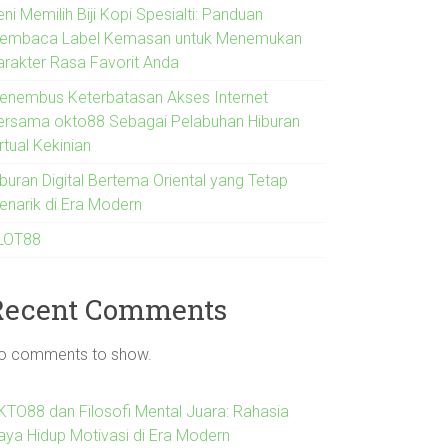
ni Memilih Biji Kopi Spesialti: Panduan
embaca Label Kemasan untuk Menemukan
arakter Rasa Favorit Anda
enembus Keterbatasan Akses Internet
ersama okto88 Sebagai Pelabuhan Hiburan
rtual Kekinian
iburan Digital Bertema Oriental yang Tetap
enarik di Era Modern
LOT88
Recent Comments
o comments to show.
KTO88 dan Filosofi Mental Juara: Rahasia
aya Hidup Motivasi di Era Modern