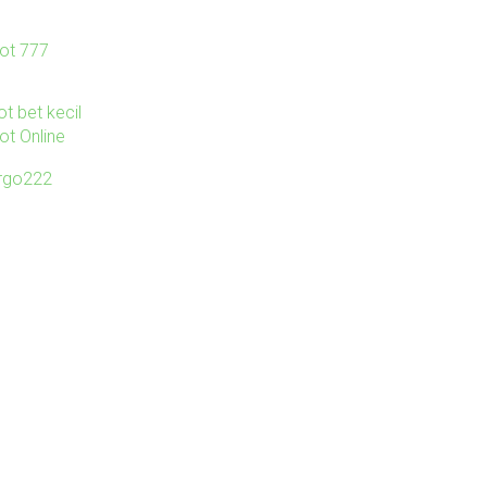
lot 777
ot bet kecil
ot Online
irgo222