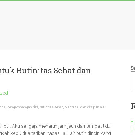
tuk Rutinitas Sehat dan
S
ized
ha, pengembangan diri, rutinitas sehat, olahraga, dan disiplin ala
P
ncul. Aku sengaja menaruh jam jauh dari tempat tidur
D
h kecil, dua tarikan napas, lalu air putih dingin yang