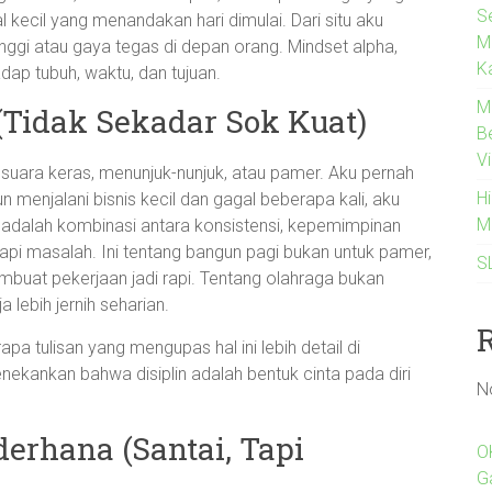
Se
al kecil yang menandakan hari dimulai. Dari situ aku
M
inggi atau gaya tegas di depan orang. Mindset alpha,
K
dap tubuh, waktu, dan tujuan.
M
(Tidak Sekadar Sok Kuat)
B
Vi
 suara keras, menunjuk-nunjuk, atau pamer. Aku pernah
H
un menjalani bisnis kecil dan gagal beberapa kali, aku
M
k adalah kombinasi antara konsistensi, kepemimpinan
api masalah. Ini tentang bangun pagi bukan untuk pamer,
S
mbuat pekerjaan jadi rapi. Tentang olahraga bukan
lebih jernih seharian.
a tulisan yang mengupas hal ini lebih detail di
nekankan bahwa disiplin adalah bentuk cinta pada diri
N
derhana (Santai, Tapi
O
G