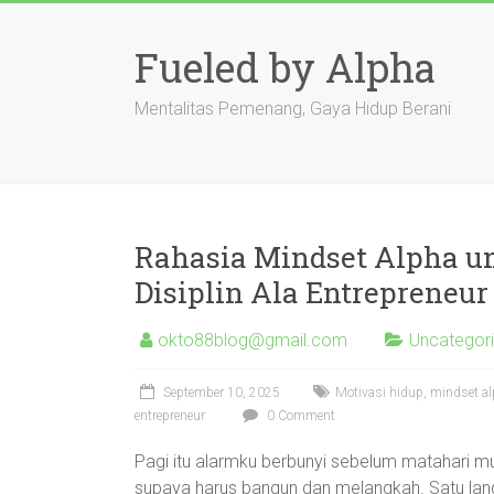
Skip
to
Fueled by Alpha
content
Mentalitas Pemenang, Gaya Hidup Berani
Rahasia Mindset Alpha un
Disiplin Ala Entrepreneur
okto88blog@gmail.com
Uncategor
September 10, 2025
Motivasi hidup, mindset alp
entrepreneur
0 Comment
Pagi itu alarmku berbunyi sebelum matahari mu
supaya harus bangun dan melangkah. Satu langka