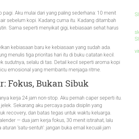
p pagi. Aku mulai dari yang paling sederhana: 10 menit
S
as air sebelum kopi. Kadang cuma itu. Kadang ditambah
tin. Sama seperti menyikat gigi, kebiasaan sehat harus
sl
Sl
pelkan kebiasaan baru ke kebiasaan yang sudah ada.
v
 menulis tiga prioritas hari itu di buku catatan kecil.
 sudutnya, selalu di tas. Detail kecil seperti aroma kopi
 pemicu emosional yang membantu menjaga ritme.
ur: Fokus, Bukan Sibuk
nya kerja 24 jam non-stop. Aku pernah caper seperti itu.
jelek. Sekarang aku percaya pada disiplin yang
tuk recovery, dan batas tegas untuk waktu keluarga.
lender — dua jam kerja fokus, 30 menit istirahat, lalu
 aturan ‘satu-sentuh’: jangan buka email kecuali jam