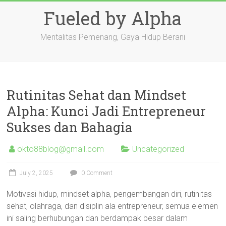
Skip
Fueled by Alpha
to
content
Mentalitas Pemenang, Gaya Hidup Berani
Rutinitas Sehat dan Mindset
Alpha: Kunci Jadi Entrepreneur
Sukses dan Bahagia
okto88blog@gmail.com
Uncategorized
July 2, 2025
0 Comment
Motivasi hidup, mindset alpha, pengembangan diri, rutinitas
sehat, olahraga, dan disiplin ala entrepreneur, semua elemen
ini saling berhubungan dan berdampak besar dalam