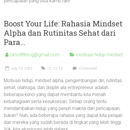
pencapaian yang bisa kamu raih!
Boost Your Life: Rahasia Mindset
Alpha dan Rutinitas Sehat dari
Para…
okto88blog@gmail.com
motivasi hidup mindset
July 10, 2025
12
,
13
,
14
0 Comment
Motivasi hidup, mindset alpha, pengembangan diri, rutinitas
sehat, olahraga, dan disiplin ala entrepreneur adalah
beberapa kunci yang dapat membantu kita meraih
kebahagiaan serta kesuksesan. Setiap orang tentu
mendambakan hidup yang penuh makna dan pencapaian,
bukan? Nah, ada beberapa rahasia yang dapat kita pelajari
dari mereka yang sudah berada di tingkat yang lebih tinggi.
Yuk, kita eksplorasi lebih dalam!