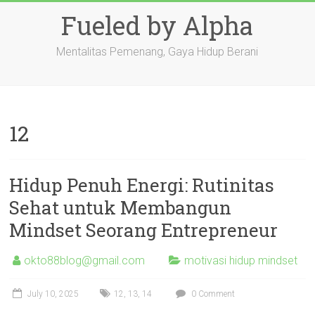
Skip
Fueled by Alpha
to
content
Mentalitas Pemenang, Gaya Hidup Berani
12
Hidup Penuh Energi: Rutinitas
Sehat untuk Membangun
Mindset Seorang Entrepreneur
okto88blog@gmail.com
motivasi hidup mindset
July 10, 2025
12
,
13
,
14
0 Comment