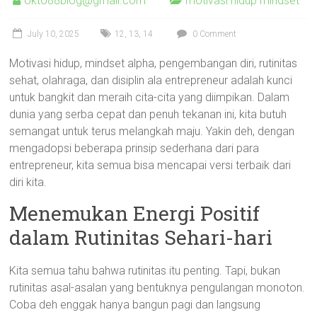
okto88blog@gmail.com
motivasi hidup mindset
July 10, 2025
12
,
13
,
14
0 Comment
Motivasi hidup, mindset alpha, pengembangan diri, rutinitas
sehat, olahraga, dan disiplin ala entrepreneur adalah kunci
untuk bangkit dan meraih cita-cita yang diimpikan. Dalam
dunia yang serba cepat dan penuh tekanan ini, kita butuh
semangat untuk terus melangkah maju. Yakin deh, dengan
mengadopsi beberapa prinsip sederhana dari para
entrepreneur, kita semua bisa mencapai versi terbaik dari
diri kita.
Menemukan Energi Positif
dalam Rutinitas Sehari-hari
Kita semua tahu bahwa rutinitas itu penting. Tapi, bukan
rutinitas asal-asalan yang bentuknya pengulangan monoton.
Coba deh enggak hanya bangun pagi dan langsung