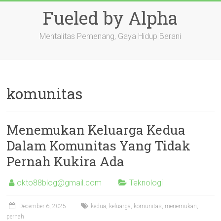
Skip
Fueled by Alpha
to
content
Mentalitas Pemenang, Gaya Hidup Berani
komunitas
Menemukan Keluarga Kedua
Dalam Komunitas Yang Tidak
Pernah Kukira Ada
okto88blog@gmail.com
Teknologi
December 6, 2025
kedua
,
keluarga
,
komunitas
,
menemukan
,
pernah