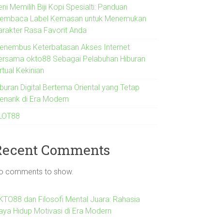
ni Memilih Biji Kopi Spesialti: Panduan
embaca Label Kemasan untuk Menemukan
arakter Rasa Favorit Anda
enembus Keterbatasan Akses Internet
ersama okto88 Sebagai Pelabuhan Hiburan
rtual Kekinian
iburan Digital Bertema Oriental yang Tetap
enarik di Era Modern
LOT88
Recent Comments
o comments to show.
KTO88 dan Filosofi Mental Juara: Rahasia
aya Hidup Motivasi di Era Modern