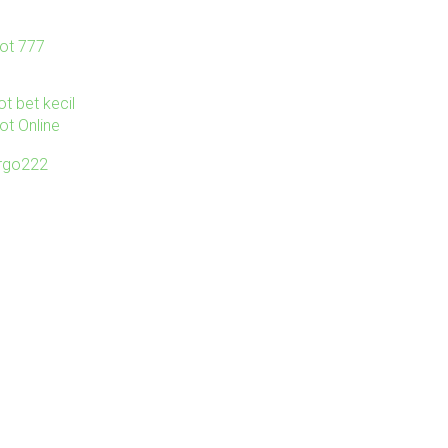
lot 777
ot bet kecil
ot Online
irgo222