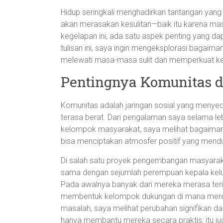
Hidup seringkali menghadirkan tantangan yang tid
akan merasakan kesulitan—baik itu karena masa
kegelapan ini, ada satu aspek penting yang d
tulisan ini, saya ingin mengeksplorasi bagaim
melewati masa-masa sulit dan memperkuat ket
Pentingnya Komunitas 
Komunitas adalah jaringan sosial yang menye
terasa berat. Dari pengalaman saya selama leb
kelompok masyarakat, saya melihat bagaimana
bisa menciptakan atmosfer positif yang mend
Di salah satu proyek pengembangan masyarakat
sama dengan sejumlah perempuan kepala kel
Pada awalnya banyak dari mereka merasa teris
membentuk kelompok dukungan di mana merek
masalah, saya melihat perubahan signifikan da
hanya membantu mereka secara praktis; itu j