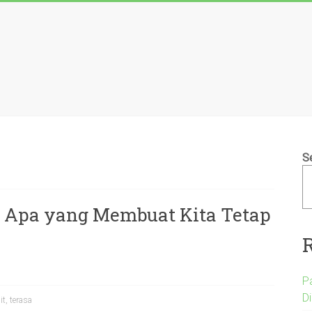
S
t, Apa yang Membuat Kita Tetap
P
D
it
,
terasa