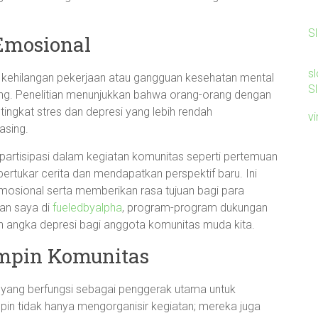
S
Emosional
sl
 kehilangan pekerjaan atau gangguan kesehatan mental
Sl
ing. Penelitian menunjukkan bahwa orang-orang dengan
tingkat stres dan depresi yang lebih rendah
v
asing.
rpartisipasi dalam kegiatan komunitas seperti pertemuan
bertukar cerita dan mendapatkan perspektif baru. Ini
mosional serta memberikan rasa tujuan bagi para
an saya di
fueledbyalpha
, program-program dukungan
n angka depresi bagi anggota komunitas muda kita.
mpin Komunitas
 yang berfungsi sebagai penggerak utama untuk
pin tidak hanya mengorganisir kegiatan; mereka juga