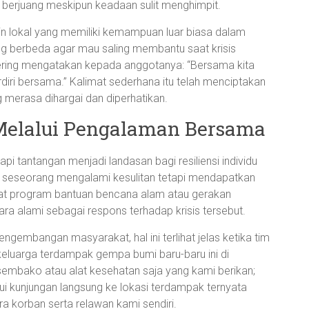
 berjuang meskipun keadaan sulit menghimpit.
 lokal yang memiliki kemampuan luar biasa dalam
g berbeda agar mau saling membantu saat krisis
ering mengatakan kepada anggotanya: “Bersama kita
 berdiri bersama.” Kalimat sederhana itu telah menciptakan
merasa dihargai dan diperhatikan.
Melalui Pengalaman Bersama
i tantangan menjadi landasan bagi resiliensi individu
 seseorang mengalami kesulitan tetapi mendapatkan
lewat program bantuan bencana alam atau gerakan
ara alami sebagai respons terhadap krisis tersebut.
ngembangan masyarakat, hal ini terlihat jelas ketika tim
eluarga terdampak gempa bumi baru-baru ini di
 sembako atau alat kesehatan saja yang kami berikan;
lui kunjungan langsung ke lokasi terdampak ternyata
 korban serta relawan kami sendiri.