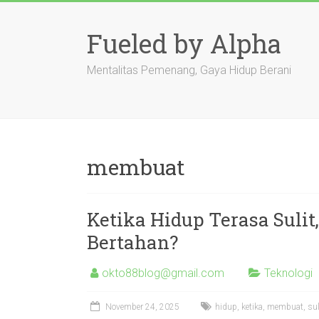
Skip
to
Fueled by Alpha
content
Mentalitas Pemenang, Gaya Hidup Berani
membuat
Ketika Hidup Terasa Suli
Bertahan?
okto88blog@gmail.com
Teknologi
November 24, 2025
hidup
,
ketika
,
membuat
,
sul