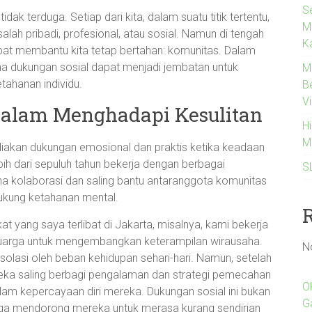
Se
ak terduga. Setiap dari kita, dalam suatu titik tertentu,
M
lah pribadi, profesional, atau sosial. Namun di tengah
K
apat membantu kita tetap bertahan: komunitas. Dalam
ana dukungan sosial dapat menjadi jembatan untuk
M
ahanan individu.
B
Vi
dalam Menghadapi Kesulitan
H
M
diakan dukungan emosional dan praktis ketika keadaan
ih dari sepuluh tahun bekerja dengan berbagai
S
 kolaborasi dan saling bantu antaranggota komunitas
ukung ketahanan mental.
 yang saya terlibat di Jakarta, misalnya, kami bekerja
uarga untuk mengembangkan keterampilan wirausaha.
N
olasi oleh beban kehidupan sehari-hari. Namun, setelah
a saling berbagi pengalaman dan strategi pemecahan
O
lam kepercayaan diri mereka. Dukungan sosial ini bukan
G
uga mendorong mereka untuk merasa kurang sendirian