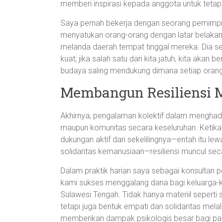
memberi inspirasi kepada anggota untuk tetap
Saya pernah bekerja dengan seorang pemimpin
menyatukan orang-orang dengan latar belakan
melanda daerah tempat tinggal mereka. Dia s
kuat; jika salah satu dari kita jatuh, kita akan
budaya saling mendukung dimana setiap orang 
Membangun Resiliensi 
Akhirnya, pengalaman kolektif dalam menghadap
maupun komunitas secara keseluruhan. Ketika
dukungan aktif dari sekelilingnya—entah itu 
solidaritas kemanusiaan—resiliensi muncul sec
Dalam praktik harian saya sebagai konsultan pe
kami sukses menggalang dana bagi keluarga-k
Sulawesi Tengah. Tidak hanya materiil seperti
tetapi juga bentuk empati dan solidaritas mela
memberikan dampak psikologis besar bagi para