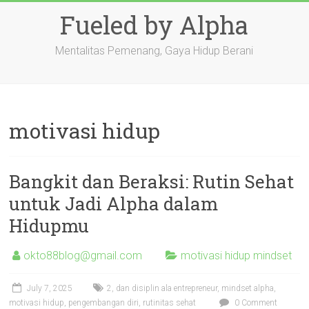
Skip
Fueled by Alpha
to
content
Mentalitas Pemenang, Gaya Hidup Berani
motivasi hidup
Bangkit dan Beraksi: Rutin Sehat
untuk Jadi Alpha dalam
Hidupmu
okto88blog@gmail.com
motivasi hidup mindset
July 7, 2025
2
,
dan disiplin ala entrepreneur
,
mindset alpha
,
motivasi hidup
,
pengembangan diri
,
rutinitas sehat
0 Comment