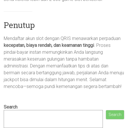
Penutup
Mendaftar akun slot dengan QRIS menawarkan perpaduan
kecepatan, biaya rendah, dan keamanan tinggi
. Proses
pindai-bayar instan memungkinkan Anda langsung
merasakan keseruan gulungan tanpa hambatan
administrasi. Dengan memanfaatkan tips di atas dan
bermain secara bertanggung jawab, perjalanan Anda menuju
jackpot bisa dimulai dalam hitungan menit. Selamat
mencoba—semoga pundi kemenangan segera bertambah!
Search
Search