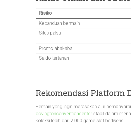
Risiko
Kecanduan bermain
Situs palsu
Promo abal-abal
Saldo tertahan
Rekomendasi Platform D
Pemain yang ingin merasakan alur pembayaran
covingtonconventioncenter
stabil dalam mena
koleksi lebih dari 2 000 game slot berlisensi.