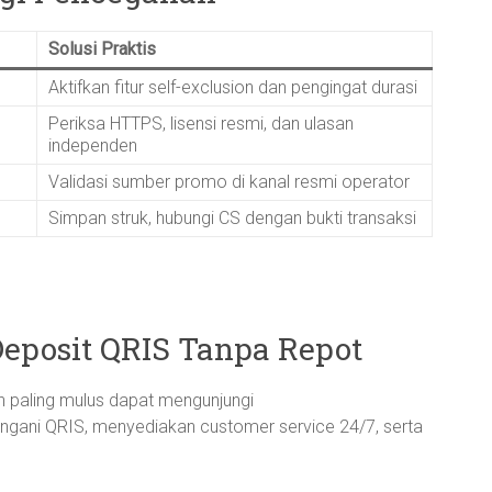
Solusi Praktis
Aktifkan fitur self-exclusion dan pengingat durasi
Periksa HTTPS, lisensi resmi, dan ulasan
independen
Validasi sumber promo di kanal resmi operator
Simpan struk, hubungi CS dengan bukti transaksi
eposit QRIS Tanpa Repot
 paling mulus dapat mengunjungi
ngani QRIS, menyediakan customer service 24/7, serta