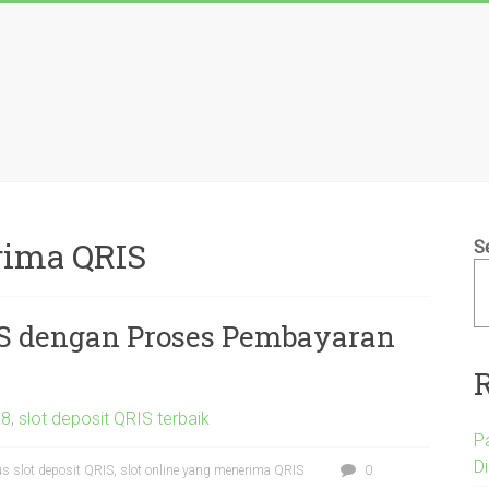
rima QRIS
S
IS dengan Proses Pembayaran
88
,
slot deposit QRIS terbaik
P
D
us slot deposit QRIS
,
slot online yang menerima QRIS
0