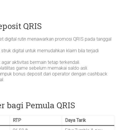
posit QRIS
 digital rutin menawarkan promosi QRIS pada tanggal
truk digital untuk memudahkan klaim bila terjadi
 agar aktivitas bermain tetap terkendali.
olatilitas game sebelum memakai saldo asli.
mpuk bonus deposit dari operator dengan cashback
al.
er bagi Pemula QRIS
RTP
Daya Tarik